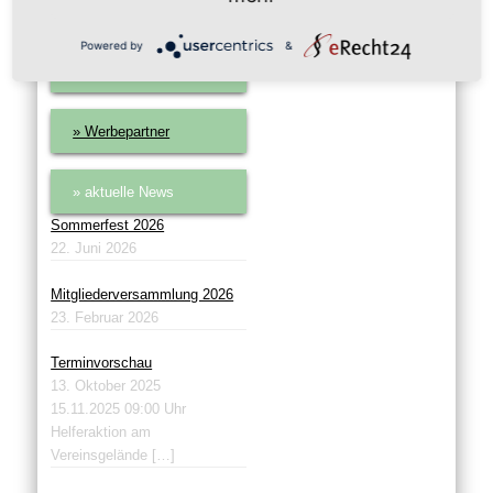
» Vereinsheft
Powered by
&
» Gaststätte
» Werbepartner
» aktuelle News
Sommerfest 2026
22. Juni 2026
Mitgliederversammlung 2026
23. Februar 2026
Terminvorschau
13. Oktober 2025
15.11.2025 09:00 Uhr
Helferaktion am
Vereinsgelände
[…]