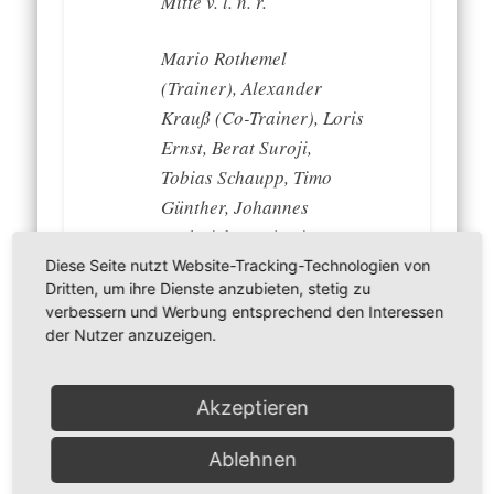
Mitte v. l. n. r.
Mario Rothemel
(Trainer), Alexander
Krauß (Co-Trainer), Loris
Ernst, Berat Suroji,
Tobias Schaupp, Timo
Günther, Johannes
Dederich, Benjamin
Glück, Marcel Urbanczyk,
Diese Seite nutzt Website-Tracking-Technologien von
Dritten, um ihre Dienste anzubieten, stetig zu
Jonas Hermann, Markus
verbessern und Werbung entsprechend den Interessen
Zeidler (Torwarttrainer),
der Nutzer anzuzeigen.
Mark Dingfelder
(Vorstand Sport)
Akzeptieren
unten v. l. n. r.
Ablehnen