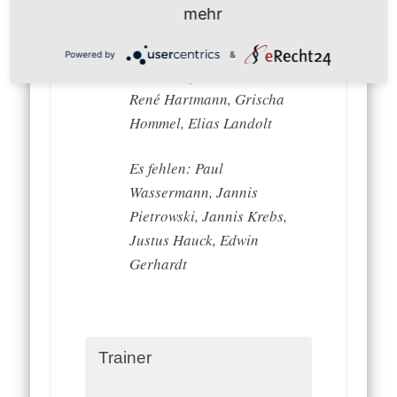
Jonas Sperrle, Antwon
mehr
Ramirez, Marcel
Vorbrugg, Till Benkert,
Powered by
&
Felix Lang, Marius Maier,
René Hartmann, Grischa
Hommel, Elias Landolt
Es fehlen: Paul
Wassermann, Jannis
Pietrowski, Jannis Krebs,
Justus Hauck, Edwin
Gerhardt
Trainer