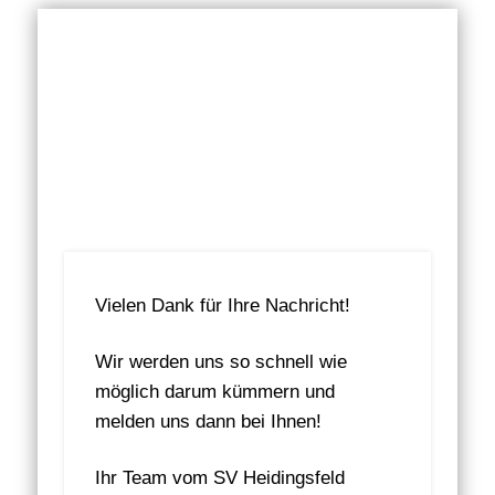
KALENDER KUNSTRASEN
MITGLIED WERDEN
ABTEILUNGEN
IMPRESSUM
AKTUELLES
KONTAKT
ANFAHRT
VEREIN
HOME
SV 
Vielen Dank für Ihre Nachricht!
Wir werden uns so schnell wie
möglich darum kümmern und
melden uns dann bei Ihnen!
Ihr Team vom SV Heidingsfeld