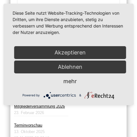
Diese Seite nutzt Website-Tracking-Technologien von
Dritten, um ihre Dienste anzubieten, stetig zu
verbessern und Werbung entsprechend den Interessen
» Vereinsheft
der Nutzer anzuzeigen.
» Gaststätte
Akzeptieren
» Werbepartner
Ablehnen
» aktuelle News
mehr
Sommerfest 2026
22. Juni 2026
Powered by
&
Mitgliederversammlung 2026
23. Februar 2026
Terminvorschau
13. Oktober 2025